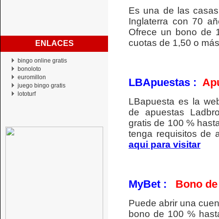
Es una de las casas
Inglaterra con 70 a
Ofrece un bono de 
cuotas de 1,50 o más
ENLACES
bingo online gratis
bonoloto
euromillon
LBApuestas :
Apu
juego bingo gratis
lototurf
LBapuesta es la web
de apuestas Ladbro
gratis de 100 % hast
tenga requisitos de 
aqui para visitar
MyBet :
Bono de 
Puede abrir una cuen
bono de 100 % hast