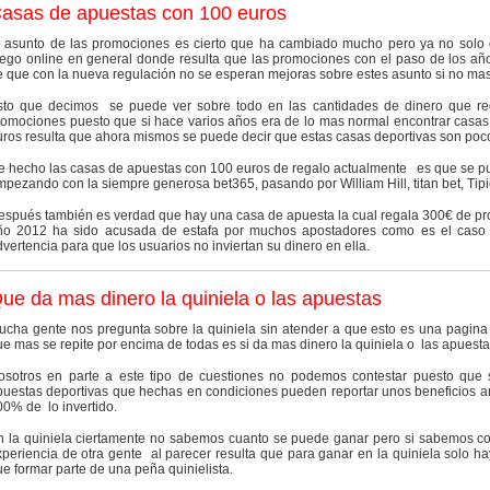
asas de apuestas con 100 euros
l asunto de las promociones es cierto que ha cambiado mucho pero ya no solo 
uego online en general donde resulta que las promociones con el paso de los a
e que con la nueva regulación no se esperan mejoras sobre estes asunto si no mas 
sto que decimos se puede ver sobre todo en las cantidades de dinero que re
romociones puesto que si hace varios años era de lo mas normal encontrar casa
uros resulta que ahora mismos se puede decir que estas casas deportivas son po
e hecho las casas de apuestas con 100 euros de regalo actualmente es que se p
pezando con la siempre generosa bet365, pasando por William Hill, titan bet, Tipic
espués también es verdad que hay una casa de apuesta la cual regala 300€ de pr
ño 2012 ha sido acusada de estafa por muchos apostadores como es el caso d
vertencia para que los usuarios no inviertan su dinero en ella.
ue da mas dinero la quiniela o las apuestas
ucha gente nos pregunta sobre la quiniela sin atender a que esto es una pagin
e mas se repite por encima de todas es si da mas dinero la quiniela o las apuesta
osotros en parte a este tipo de cuestiones no podemos contestar puesto que
puestas deportivas que hechas en condiciones pueden reportar unos beneficios a
00% de lo invertido.
n la quiniela ciertamente no sabemos cuanto se puede ganar pero si sabemos c
xperiencia de otra gente al parecer resulta que para ganar en la quiniela solo h
e formar parte de una peña quinielista.