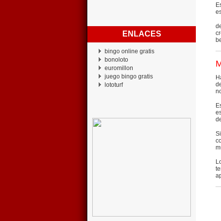
E
e
d
ENLACES
c
b
bingo online gratis
bonoloto
M
euromillon
juego bingo gratis
H
d
lototurf
n
Es
e
d
S
c
m
L
t
a