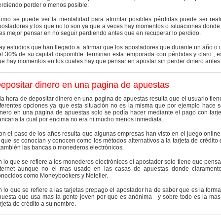
erdiendo perder o menos posible.
omo se puede ver la mentalidad para afrontar posibles pérdidas puede ser real
postadores y los que no lo son ya que a veces hay momentos o situaciones donde
 es mejor pensar en no seguir perdiendo antes que en recuperar lo perdido.
ay estudios que han llegado a afirmar que los apostadores que durante un año 
el 30% de su capital disponible terminan esta temporada con pérdidas y claro , e
ue hay momentos en los cuales hay que pensar en apostar sin perder dinero antes
epositar dinero en una pagina de apuestas
 la hora de depositar dinero en una pagina de apuestas resulta que el usuario ti
iferentes opciones ya que esta situación no es la misma que por ejemplo hace s
inero en una pagina de apuestas solo se podía hacer mediante el pago con tarjet
ancaria la cual por encima no era ni mucho menos inmediata.
on el paso de los años resulta que algunas empresas han visto en el juego onlin
o que se conocían y conocen como los métodos alternativos a la tarjeta de crédito
 también las bancas o monederos electrónicos.
n lo que se refiere a los monederos electrónicos el apostador solo tiene que pens
nternet aunque no el mas usado en las casas de apuestas donde claramente
onocidos como Moneybookers y Neteller.
n lo que se refiere a las tarjetas prepago el apostador ha de saber que es la for
puesta que usa mas la gente joven por que es anónima y sobre todo es la mas 
rjeta de crédito a su nombre.