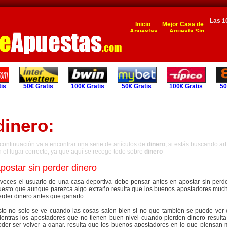
Las 1
Inicio
Mejor Casa de
Apuestas
Apuesta Sin
Riesgos
Partidos en
vivo
Pronosticos de
Futbol
Libros Gratis
Casino
Poker
Opciones Binarias
is
50€ Gratis
100€ Gratis
50€ Gratis
100€ Gratis
50
dinero:
continuación va a encontrar una serie de artículos de
dinero
, si estás buscando ar
 el lugar correcto, ya que aquí se recoge todo sobre
dinero
postar sin perder dinero
 veces el usuario de una casa deportiva debe pensar antes en apostar sin perd
uesto que aunque parezca algo extraño resulta que los buenos apostadores muc
erder dinero antes que ganarlo.
sto no solo se ve cuando las cosas salen bien si no que también se puede ver
ientras los apostadores que no tienen buen nivel cuando pierden dinero result
oder ser volver a ganar, resulta que los buenos apostadores en lo que piensan 