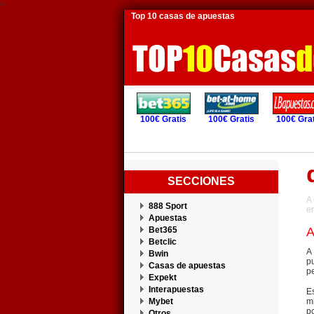
>
Top 10 casas de apuestas
100€ Gratis
100€ Gratis
100€ Grat
SECCIONES
A 
888 Sport
en
Apuestas
Bet365
A
Betclic
A
Bwin
p
Casas de apuestas
p
Expekt
Interapuestas
E
Mybet
m
p
Otros