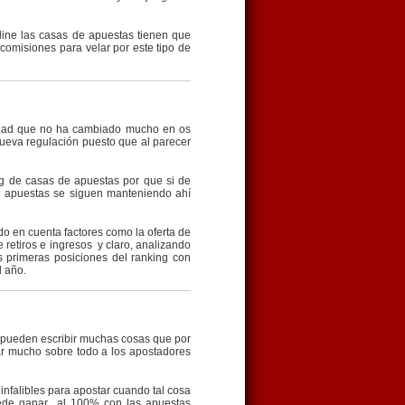
line las casas de apuestas tienen que
comisiones para velar por este tipo de
rdad que no ha cambiado mucho en os
ueva regulación puesto que al parecer
g de casas de apuestas por que si de
 apuestas se siguen manteniendo ahí
o en cuenta factores como la oferta de
e retiros e ingresos y claro, analizando
s primeras posiciones del ranking con
l año.
e pueden escribir muchas cosas que por
car mucho sobre todo a los apostadores
infalibles para apostar cuando tal cosa
puede ganar al 100% con las apuestas