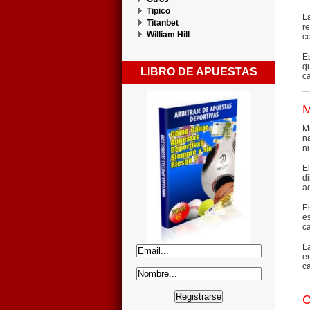
Tipico
L
Titanbet
r
William Hill
c
Es
q
LIBRO DE APUESTAS
c
M
M
n
n
E
d
a
E
e
c
L
e
c
C