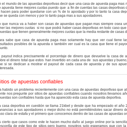
n el mundo de las apuestas deportivas decir que una casa de apuesta paga mas n
e apuesta tiene mejores cuotas puesto que a fin de cuentas las casas deportivas 
o hacen para poder quedarse con un % de lo apostado y por lo tanto la casa depo
ue se queda con menos y por lo tanto paga mas a sus apostadores.
o que nunca va a haber son casas de apuestas que pagan mas siempre osea un
ener las mejores cuotas si no que podrá haber casas deportivas en todo caso q
puestas que tienen generalmente mejores cuotas que la media restante de casas di
ara sabe que casa de apuesta paga mas solamente hay que ver cual tiene las 
esultados posibles de la apuesta o también ver cual es la casa que tiene el pay
sunto.
l payout indica precisamente el porcentaje de dinero que devuelve la casa de 
obre el dinero total que estos han invertido en cada una de sus apuestas y bueno
ue si se dedican a mostrar el payout de cada casa de apuesta y de sus apue
nteresada.
itios de apuestas confiables
a habido un problema recientemente con una casa de apuestas deportivas que al
ente nos pregunte por sitios de apuestas confiables cuando nosotros llevamos añ
puestas son confiables hasta que ha aparecido esta casa de apuesta deportiva.
a casa deportiva en cuestión se llama 21kbet y desde que ha empezado el año
anancias a sus apostadores o mejor dicho no está permitiéndoles sacar dinero d
aso clara de estafa y el primero que conocemos dentro de las casas de apuestas on
s cierto que casos como este le hacen mucho daño al juego online por la sencil
esconfía de este tipo de sitios pero bueno, nosotros solo esperamos que con la