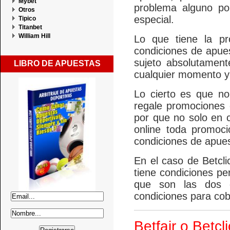
Mybet
problema alguno po
Otros
especial.
Tipico
Titanbet
William Hill
Lo que tiene la p
condiciones de apues
sujeto absolutamen
LIBRO DE APUESTAS
cualquier momento y s
Lo cierto es que n
regale promociones e
por que no solo en c
online toda promoc
condiciones de apuest
En el caso de Betcl
tiene condiciones pe
que son las dos 
condiciones para cob
Betfair o Betcli