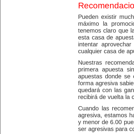
Recomendacion
Pueden existir muc
máximo la promoció
tenemos claro que l
esta casa de apuest
intentar aprovechar
cualquier casa de ap
Nuestras recomend
primera apuesta si
apuestas donde se 
forma agresiva sabie
quedará con las gan
recibirá de vuelta la
Cuando las recomen
agresiva, estamos h
y menor de 6.00 pues
ser agresivas para c