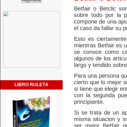
Betfair o Betclic s
sobre todo por la 
compone de una apues
el caso da fallar su 
Esto es ciertamente
mientras Betfair es 
se conoce como cas
algunos de los artic
largo y tendido sobr
Para una persona qu
cierto que lo mejor 
LIBRO RULETA
si tiene que elegir e
con la segunda pu
principiante.
Si se trata de un 
misma situacion y s
ser mejor Betfair 