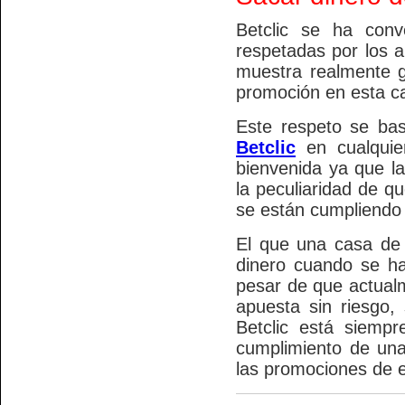
Betclic se ha co
respetadas por los 
muestra realmente g
promoción en esta c
Este respeto se ba
Betclic
en cualquie
bienvenida ya que la
la peculiaridad de q
se están cumpliendo 
El que una casa de
dinero cuando se h
pesar de que actual
apuesta sin riesgo,
Betclic está siempr
cumplimiento de una
las promociones de 