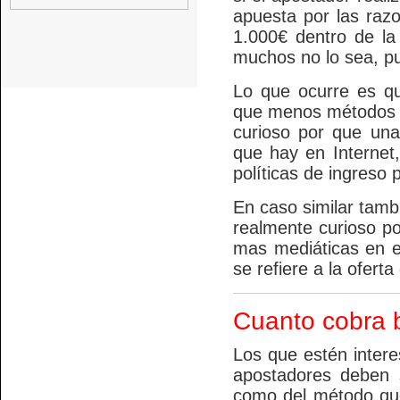
apuesta por las raz
1.000€ dentro de l
muchos no lo sea, pu
Lo que ocurre es q
que menos métodos of
curioso por que un
que hay en Internet
políticas de ingreso
En caso similar tamb
realmente curioso p
mas mediáticas en e
se refiere a la ofert
Cuanto cobra 
Los que estén inter
apostadores deben 
como del método que