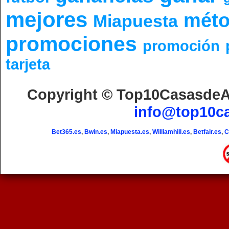
mejores
mét
Miapuesta
promociones
promoción
tarjeta
Copyright © Top10Casasde
info@top10c
Bet365.es
,
Bwin.es
,
Miapuesta.es
,
Williamhill.es
,
Betfair.es
,
C