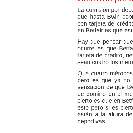
La comisión por depo
que hasta Bwin cob
con tarjeta de crédi
en Betfair es que es
Hay que pensar que 
ocurre es que Betfa
tarjeta de crédito, n
sean cuatro los méto
Que cuatro métodos 
pero es que ya no 
sensación de que Bw
de domino en el mer
cierto es que en Bet
esto pero si es cier
están a la altura 
deportivas