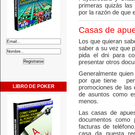
primeras quizás las
por la razón de que 
Casas de apue
Los que quieran sabe
saber a su vez que 
pida el dni para c
presentar otros docu
Generalmente quien 
por que tiene pens
LIBRO DE POKER
promociones de las 
de asuntos como es
menos.
Las casas de apues
documentos como p
facturas de teléfon
casa da puesta re