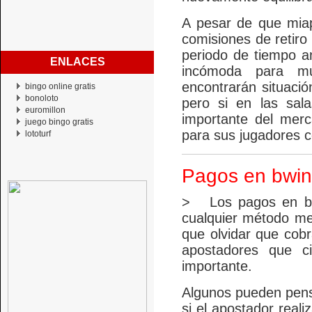
A pesar de que mia
comisiones de retiro
periodo de tiempo an
ENLACES
incómoda para mu
encontrarán situació
bingo online gratis
bonoloto
pero si en las sal
euromillon
importante del merc
juego bingo gratis
para sus jugadores c
lototurf
Pagos en bwin
> Los pagos en bwi
cualquier método me
que olvidar que cob
apostadores que c
importante.
Algunos pueden pens
si el apostador real