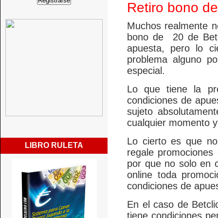
Retiro bono de
Muchos realmente no
bono de 20 de Betcl
apuesta, pero lo ci
problema alguno po
especial.
Lo que tiene la p
condiciones de apues
sujeto absolutamen
cualquier momento y s
Lo cierto es que n
LIBRO RULETA
regale promociones e
por que no solo en c
online toda promoc
condiciones de apuest
En el caso de Betcl
tiene condiciones pe