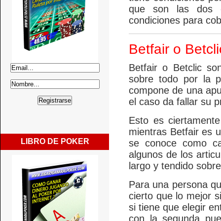
que son las dos 
condiciones para cob
Betfair o Betcli
Betfair o Betclic s
sobre todo por la 
compone de una apues
el caso da fallar su 
Esto es ciertamente
mientras Betfair es 
LIBRO DE POKER
se conoce como cas
algunos de los artic
largo y tendido sobr
Para una persona qu
cierto que lo mejor 
si tiene que elegir e
con la segunda pu