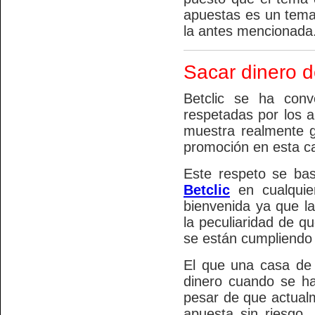
apuestas es un tem
la antes mencionada
Sacar dinero d
Betclic se ha co
respetadas por los 
muestra realmente g
promoción en esta c
Este respeto se ba
Betclic
en cualquie
bienvenida ya que la
la peculiaridad de q
se están cumpliendo 
El que una casa de
dinero cuando se h
pesar de que actual
apuesta sin riesgo,