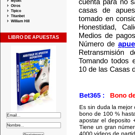
cuenta para no s
Mybet
Otros
casas de apues
Tipico
Titanbet
tomado en conside
William Hill
Honestidad, Ca
Medios de pagos d
LIBRO DE APUESTAS
Número de
apue
Retransmisión 
Tomando todos e
10 de las Casas d
Bet365 :
Bono de
Es sin duda la mejo
bono de 100 % hasta 
apostar el deposito 
Tiene un gran númer
4000 videos de parti