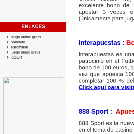
excelente bono de 
apostar 3 veces 
(únicamente para jug
ENLACES
bingo online gratis
Interapuestas :
Bo
bonoloto
euromillon
juego bingo gratis
Interapuestas es un
lototurf
patrocinio en el Fut
bono de 100 euros, q
vez que apuesta 100
completar 100 % de
Click aqui para visit
888 Sport :
Apues
888 Sport es la nuev
en el tema de casino