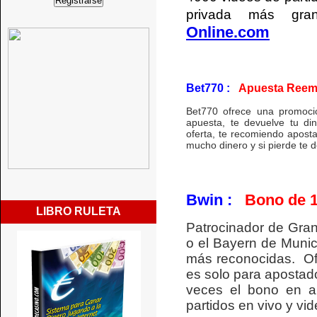
privada más gran
Online.com
Bet770 :
Apuesta Reemb
Bet770 ofrece una promoció
apuesta, te devuelve tu d
oferta, te recomiendo aposta
mucho dinero y si pierde te 
Bwin :
Bono de 1
LIBRO RULETA
Patrocinador de Gran
o el Bayern de Muni
más reconocidas. Of
es solo para apostado
veces el bono en a
partidos en vivo y vi