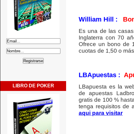
William Hill :
Bon
Es una de las casas
Inglaterra con 70 a
Ofrece un bono de 
cuotas de 1,50 o más
LBApuestas :
Apu
LIBRO DE POKER
LBapuesta es la web
de apuestas Ladbro
gratis de 100 % hast
tenga requisitos de 
aqui para visitar