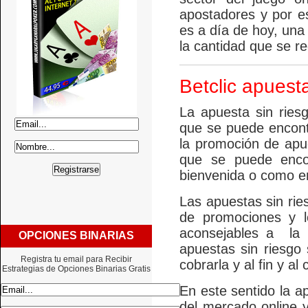
apostadores y por e
es a día de hoy, una
la cantidad que se re
Betclic apuesta
La apuesta sin ries
que se puede encont
la promoción de apu
que se puede enco
bienvenida o como en 
Las apuestas sin rie
de promociones y 
aconsejables a la 
OPCIONES BINARIAS
apuestas sin riesgo
Registra tu email para Recibir
cobrarla y al fin y al
Estrategias de Opciones Binarias
Gratis
En este sentido la a
del mercado online y