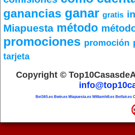
ganar
ganancias
i
gratis
método
Miapuesta
métod
promociones
promoción
tarjeta
Copyright © Top10Casasde
info@top10c
Bet365.es
Bwin.es
Miapuesta.es
Williamhill.es
Betfair.es
C