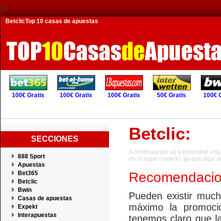
>
Betclic
Top 10 casas de apuestas
100€ Gratis
100€ Gratis
100€ Gratis
50€ Gratis
100€ G
Betclic:
SECCIONES
A continuación va a encontrar una 
888 Sport
en el lugar correcto, ya que aquí 
Apuestas
Bet365
Recomendacion
Betclic
Bwin
Pueden existir muc
Casas de apuestas
máximo la promoció
Expekt
Interapuestas
tenemos claro que l