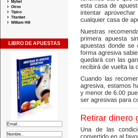
Mybet
esta casa de apuest
Otros
intentar aprovechar
Tipico
Titanbet
cualquier casa de ap
William Hill
Nuestras recomend
primera apuesta si
LIBRO DE APUESTAS
apuestas donde se 
forma agresiva sabie
quedará con las gan
recibirá de vuelta la
Cuando las recomen
agresiva, estamos h
y menor de 6.00 pues
ser agresivas para c
Retirar dinero
Una de las condic
convertido en al fav