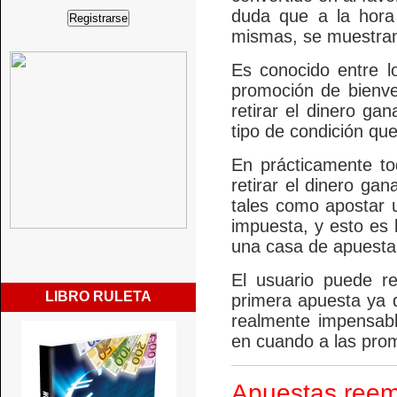
duda que a la hora
mismas, se muestran
Es conocido entre l
promoción de bienve
retirar el dinero ga
tipo de condición qu
En prácticamente to
retirar el dinero ga
tales como apostar 
impuesta, y esto es
una casa de apuesta 
El usuario puede re
LIBRO RULETA
primera apuesta ya 
realmente impensabl
en cuando a las prom
Apuestas reem