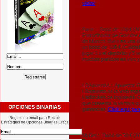
visitar
Bwin :
Bono de 100 € (1
Patrocinador de Grandes c
de Munich, Bwin es una d
un bono de 100 € (Cuidado
jugar 1 x el depósito y 5 
muchos partidos en vivo y
LBApuestas :
Apuestas Gr
LBapuesta es la web espa
Ladbrokes de Inglaterra. 
que presenta la ventaja qu
OPCIONES BINARIAS
ganancias.
Click aqui para
Registra tu email para Recibir
Estrategias de Opciones Binarias
Gratis
MyBet :
Bono de 50 € (1