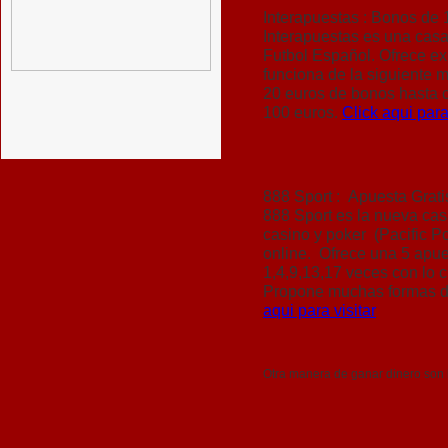
Interapuestas :
Bonos de 
Interapuestas es una casa
Futbol Español. Ofrece ex
funciona de la siguiente 
20 euros de bonos hasta 
100 euros.
Click aqui para
888 Sport :
Apuesta Grati
888 Sport es la nueva cas
casino y poker (Pacific P
online. Ofrece una 5 apue
1,4,9,13,17 veces con lo 
Propone muchas formas de 
aqui para visitar
Otra manera de ganar dinero son l