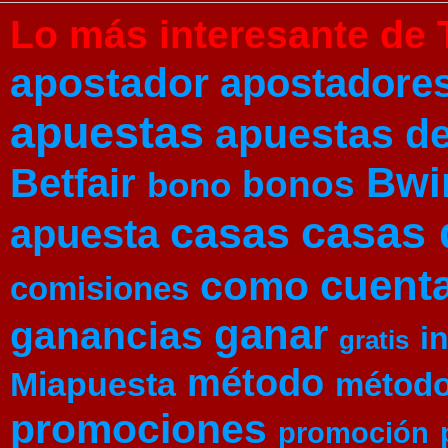
Lo más interesante de 
apostador
apostadore
apuestas
apuestas de
Bwi
Betfair
bonos
bono
casas 
casas
apuesta
cuent
como
comisiones
ganar
ganancias
i
gratis
método
Miapuesta
métod
promociones
promoción