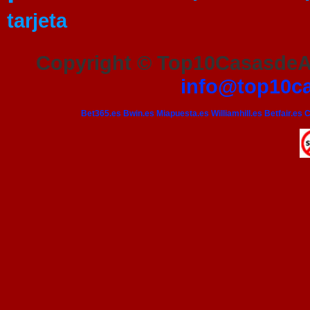
tarjeta
Copyright © Top10Casasde
info@top10c
Bet365.es
Bwin.es
Miapuesta.es
Williamhill.es
Betfair.es
C