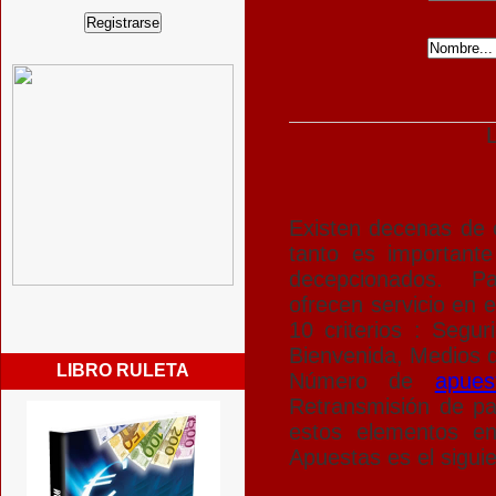
Existen decenas de
tanto es important
decepcionados. Pa
ofrecen servicio en 
10 criterios : Segu
Bienvenida
, Medios d
LIBRO RULETA
Número de
apues
Retransmisión de pa
estos elementos e
Apuestas
es el siguie