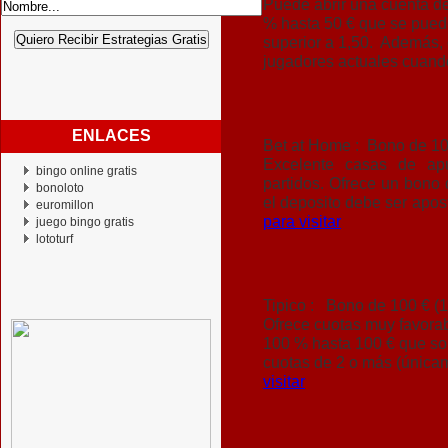
Puede abrir una cuenta de
% hasta 50 € que se pued
superior a 1,50. Además, 
jugadores actuales cuand
ENLACES
Bet at Home :
Bono de 10
Excelente casas de a
bingo online gratis
partidos. Ofrece un bono
bonoloto
el deposito debe ser apo
euromillon
para visitar
juego bingo gratis
lototurf
Tipico :
Bono de 100 € (
Ofrece cuotas muy favora
100 % hasta 100 € que so
cuotas de 2 o más (única
visitar