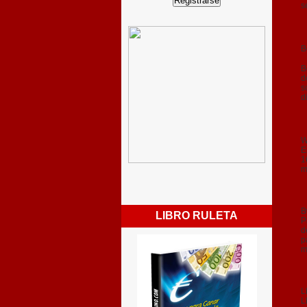
s
B
B
d
s
d
W
E
1
m
B
LIBRO RULETA
P
d
p
m
L
L