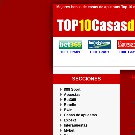
>
Mejores bonos de casas de apuestas
Top 10 
100€ Gratis
100€ Gratis
100€ Grat
M
SECCIONES
A
888 Sport
b
c
Apuestas
Bet365
E
Betclic
po
Bwin
Casas de apuestas
P
ca
Expekt
b
Interapuestas
Mybet
A