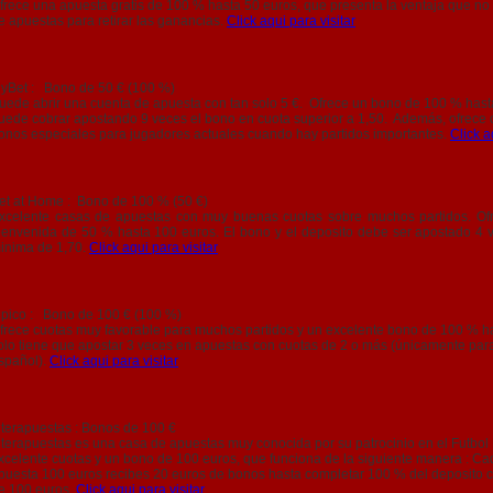
frece una apuesta gratis de 100 % hasta 50 euros, que presenta la ventaja que no 
e apuestas para retirar las ganancias.
Click aqui para visitar
yBet :
Bono de 50 € (100 %)
uede abrir una cuenta de apuesta con tan solo 5 €. Ofrece un bono de 100 % hast
uede cobrar apostando 9 veces el bono en cuota superior a 1,50. Además, ofrece 
onos especiales para jugadores actuales cuando hay partidos importantes.
Click a
et at Home :
Bono de 100 % (50 €)
xcelente casas de apuestas con muy buenas cuotas sobre muchos partidos. Of
ienvenida de 50 % hasta 100 euros. El bono y el deposito debe ser apostado 4 
inima de 1,70.
Click aqui para visitar
ipico :
Bono de 100 € (100 %)
frece cuotas muy favorable para muchos partidos y un excelente bono de 100 % h
olo tiene que apostar 3 veces en apuestas con cuotas de 2 o más (únicamente par
spañol).
Click aqui para visitar
nterapuestas :
Bonos de 100 €
nterapuestas es una casa de apuestas muy conocida por su patrocinio en el Futbol
xcelente cuotas y un bono de 100 euros, que funciona de la siguiente manera : C
puesta 100 euros recibes 20 euros de bonos hasta completar 100 % del deposito
e 100 euros.
Click aqui para visitar