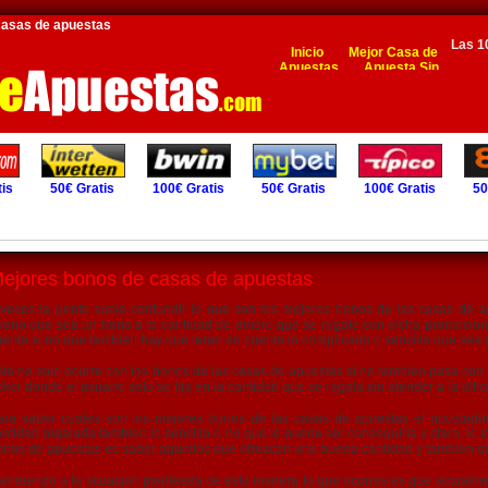
casas de apuestas
Las 1
Inicio
Mejor Casa de
Apuestas
Apuesta Sin
Riesgos
Partidos en
vivo
Pronosticos de
Futbol
Libros Gratis
Casino
Poker
Opciones Binarias
is
50€ Gratis
100€ Gratis
50€ Gratis
100€ Gratis
50
ejores bonos de casas de apuestas
 veces la gente suele confundir lo que son los mejores bonos de las casas de 
ueno que sea un bono a la cantidad de dinero que se regale con dicha promocion
uenta si no que tambien hay que tener en cuenta lo complicado o sencillo que sea 
sto no solo ocurre con los bonos de las casas de apuestas si no tambien pasa con 
ker donde el usuario solo se fija en la cantidad que se regala sin atender a la difi
ara saber cuales son los mejores bonos de las casas de apuestas el apostado
ntidad regalada tambien lo sencillo o no que le puede ser conseguirla y claro, lo 
onos de apuestas es saber aquellos que ofrezcan una buena cantidad y tambien den
tendiendo a la situacion planteada de esta manera lo que ocurres es que actualm